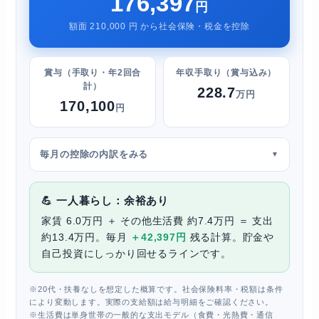
176,397
円
額面 210,000 円 から社会保険・税金を控除
賞与（手取り・年2回合
年収手取り（賞与込み）
計）
228.7
万円
170,100
円
毎月の控除の内訳をみる
💪 一人暮らし：余裕あり
家賃 6.0万円 ＋ その他生活費 約7.4万円 ＝ 支出
約13.4万円。毎月
＋42,397円
残る計算。貯金や
自己投資にしっかり回せるラインです。
※20代・扶養なしを想定した概算です。社会保険料率・税額は条件
により変動します。実際の支給額は給与明細をご確認ください。
※生活費は単身世帯の一般的な支出モデル（食費・光熱費・通信